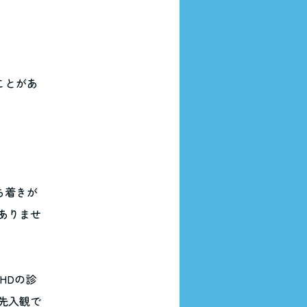
ことがあ
ち着きが
ありませ
HDの診
先入観で