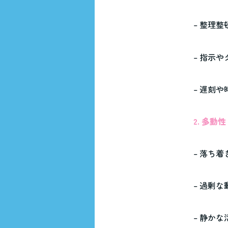
– 整理
– 指示
– 遅刻
2. 多
– 落ち
– 過剰な
– 静か