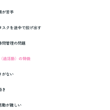
整頓が苦手
やタスクを途中で投げ出す
や時間管理の問題
動性（過活動）の特徴
着きがない
動き
な活動が難しい