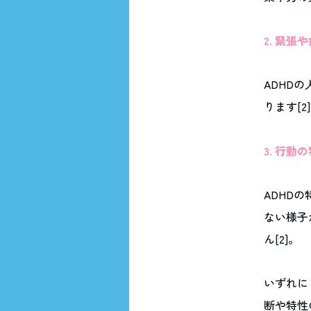
2. 緊張
ADHD
ります[2
3. 行
ADHD
ない様子
ん[2]。
いずれに
断や特性