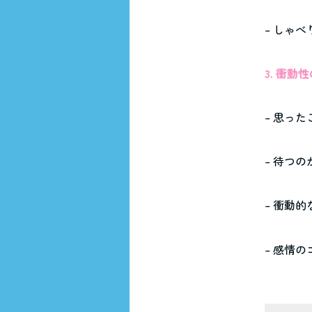
– しゃ
3. 衝動
– 思っ
– 待つの
– 衝動
– 感情