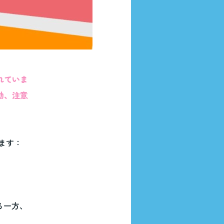
れていま
動、注意
ます：
る一方、