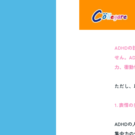
ADHD
せん。A
力、衝動
ただし、
1. 表情
ADHD
集中力の