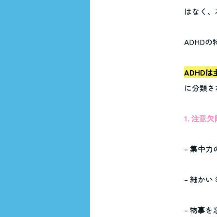
はなく、
ADHD
ADHD
に分類さ
1. 注
– 集中
– 細か
– 物事