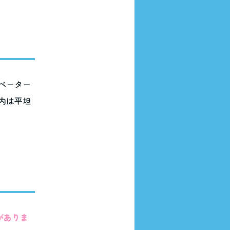
ベーター
内は平坦
がありま