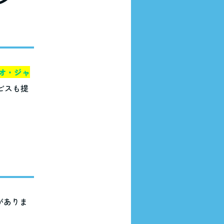
オ・ジャ
ビスも提
がありま