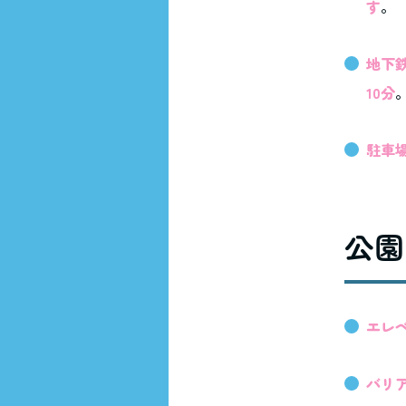
す
。
地下
10分
駐車
公園
エレ
バリ