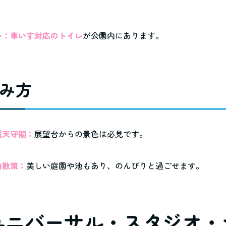
。
レ：車いす対応のトイレ
が公園内にあります。
み方
城天守閣：
展望台からの景色は必見です。
内散策：
美しい庭園や池もあり、のんびりと過ごせます。
. ユニバーサル・スタジオ・