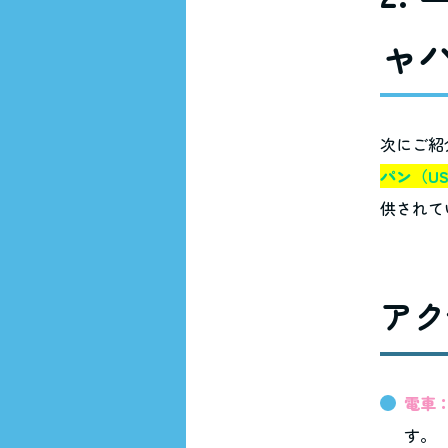
ャパ
次にご紹
パン（US
供されて
アク
電車
す。