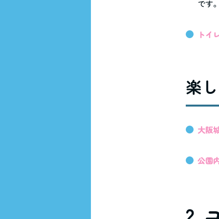
です
トイ
楽し
大阪
公園
2