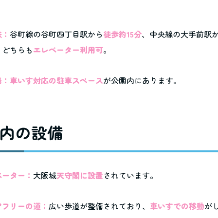
鉄：
谷町線の谷町四丁目駅から
徒歩約15分
、中央線の大手前駅
。どちらも
エレベーター利用可
。
場：車いす対応の駐車スペース
が公園内にあります。
内の設備
ベーター：
大阪城
天守閣に設置
されています。
アフリーの道：
広い歩道が整備されており、
車いすでの移動
が